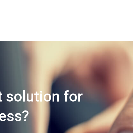
 solution for
ness?